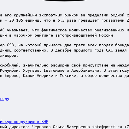
а его крупнейшим экспортным рынком за пределами родной с
и — 20 105 единиц, что в 6,5 раза превышает показатели 2
AC указывает, что фактическое количество реализованных м
цию в марочном рейтинге автопроизводителей России.
ер GS8, на который пришлось две трети всех продаж бренда
диниц соответственно. В декабре прошлого года GAC занял 
лидеров.
омобилей, значительно расширив своё присутствие на между
Колумбии, Уругвае, Гватемале и Азербайджане. В этом год
в Европе, Южной Америке и Мексике, а общее количество ди
году
йскую продукцию в КНР
ный директор: Чернокоз Ольга Валерьевна info@gosrf.ru +7