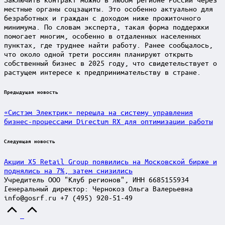
местные органы соцзащиты. Это особенно актуально для
безработных и граждан с доходом ниже прожиточного
минимума. По словам эксперта, такая форма поддержки
помогает многим, особенно в отдаленных населенных
пунктах, где труднее найти работу. Ранее сообщалось,
что около одной трети россиян планируют открыть
собственный бизнес в 2025 году, что свидетельствует о
растущем интересе к предпринимательству в стране.
Post
Предыдущая новость
navigation
«Систэм Электрик» перешла на систему управления
бизнес-процессами Directum RX для оптимизации работы
Следующая новость
Акции X5 Retail Group появились на Московской бирже и
поднялись на 7%, затем снизились
Учредитель ООО "Клуб регионов", ИНН 6685155934
Генеральный директор: Чернокоз Ольга Валерьевна
info@gosrf.ru +7 (495) 920-51-49
Scroll
to
Top