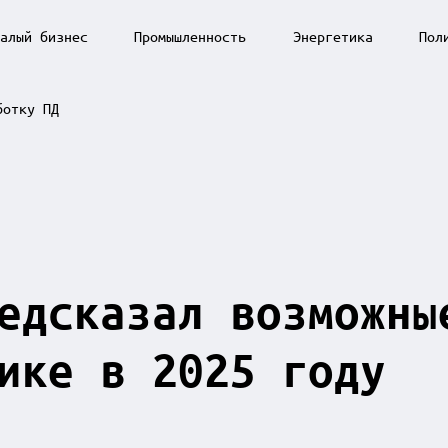
алый бизнес
Промышленность
Энергетика
Пол
ботку ПД
едсказал возможны
ике в 2025 году