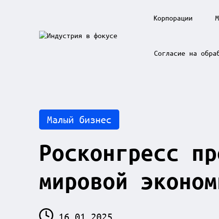
Корпорации
М
Skip
to
И
content
Согласие на обра
н
д
у
с
т
р
и
Posted
Малый бизнес
я
in
в
ф
Росконгресс пр
о
к
у
мировой эконом
с
е
16.01.2025