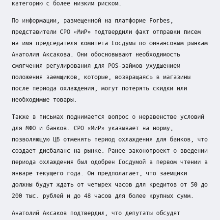
о
категорию с более низким риском.
к
По информации, размещенной на платформе Forbes,
представители СРО «МиР» подтвердили факт отправки писем
у
на имя председателя комитета Госдумы по финансовым рынкам
с
Анатолия Аксакова. Они обосновывают необходимость
смягчения регулирования для POS-займов ухудшением
е
положения заемщиков, которые, возвращаясь в магазины
после периода охлаждения, могут потерять скидки или
необходимые товары.
Также в письмах поднимается вопрос о неравенстве условий
для МФО и банков. СРО «МиР» указывает на норму,
позволяющую ЦБ отменять период охлаждения для банков, что
создает дисбаланс на рынке. Ранее законопроект о введении
периода охлаждения был одобрен Госдумой в первом чтении в
январе текущего года. Он предполагает, что заемщики
должны будут ждать от четырех часов для кредитов от 50 до
200 тыс. рублей и до 48 часов для более крупных сумм.
Анатолий Аксаков подтвердил, что депутаты обсудят