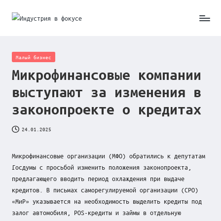
Skip
И
to
content
н
Posted
Малый бизнес
д
in
Микрофинансовые компании
у
выступают за изменения в
с
законопроекте о кредитах
т
24.01.2025
р
и
Микрофинансовые организации (МФО) обратились к депутатам
я
Госдумы с просьбой изменить положения законопроекта,
предлагающего вводить период охлаждения при выдаче
в
кредитов. В письмах саморегулируемой организации (СРО)
ф
«МиР» указывается на необходимость выделить кредиты под
залог автомобиля, POS-кредиты и займы в отдельную