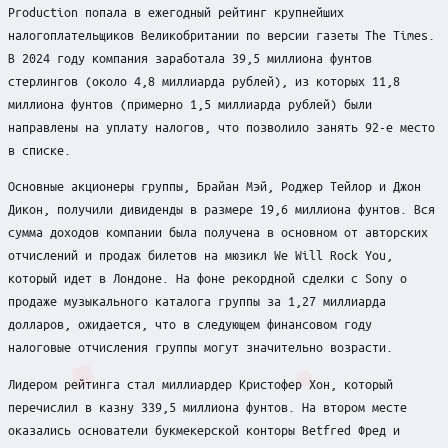
Production попала в ежегодный рейтинг крупнейших
налогоплательщиков Великобритании по версии газеты The Times.
В 2024 году компания заработала 39,5 миллиона фунтов
стерлингов (около 4,8 миллиарда рублей), из которых 11,8
миллиона фунтов (примерно 1,5 миллиарда рублей) были
направлены на уплату налогов, что позволило занять 92-е место
в списке.
Основные акционеры группы, Брайан Мэй, Роджер Тейлор и Джон
Дикон, получили дивиденды в размере 19,6 миллиона фунтов. Вся
сумма доходов компании была получена в основном от авторских
отчислений и продаж билетов на мюзикл We Will Rock You,
который идет в Лондоне. На фоне рекордной сделки с Sony о
продаже музыкального каталога группы за 1,27 миллиарда
долларов, ожидается, что в следующем финансовом году
налоговые отчисления группы могут значительно возрасти.
Лидером рейтинга стал миллиардер Кристофер Хон, который
перечислил в казну 339,5 миллиона фунтов. На втором месте
оказались основатели букмекерской конторы Betfred Фред и