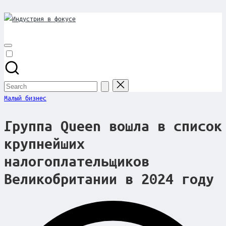
Индустрия
Skip
to
в
content
фокусе
Search
for:
Posted
Малый бизнес
in
Группа Queen вошла в список
крупнейших
налогоплательщиков
Великобритании в 2024 году